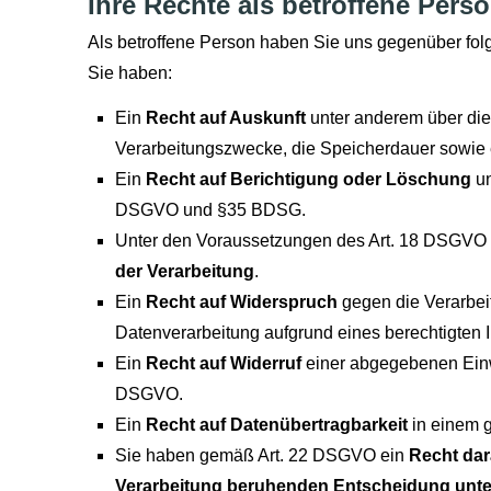
Ihre Rechte als betroffene Pers
Als betroffene Person haben Sie uns gegenüber fol
Sie haben:
Ein
Recht auf Auskunft
unter anderem über die 
Verarbeitungszwecke, die Speicherdauer sowi
Ein
Recht auf Berichtigung oder Löschung
un
DSGVO und §35 BDSG.
Unter den Voraussetzungen des Art. 18 DSGVO 
der Verarbeitung
.
Ein
Recht auf Widerspruch
gegen die Verarbei
Datenverarbeitung aufgrund eines berechtigten I
Ein
Recht auf Widerruf
einer abgegebenen Einwi
DSGVO.
Ein
Recht auf Datenübertragbarkeit
in einem 
Sie haben gemäß Art. 22 DSGVO ein
Recht dara
Verarbeitung beruhenden Entscheidung unte