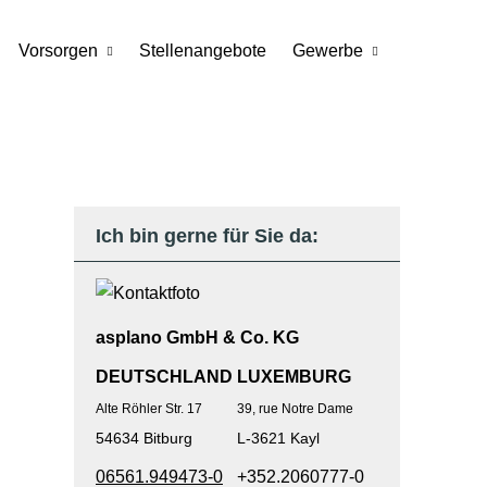
Vorsorgen
Stellenangebote
Gewerbe
Ich bin gerne für Sie da:
asplano GmbH & Co. KG
DEUTSCHLAND
L
UXEMBURG
Alte Röhler Str. 17
39, rue Notre Dame
54634 Bitburg
L-3621 Kayl
06561.949473-0
+352.2060777-0