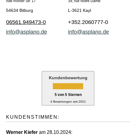
Alte Röhler Str. 17
39, rue Notre Dame
54634 Bitburg
L-3621 Kayl
06561.949473-0
+352.2060777-0
info@asplano.de
info@asplano.de
Kundenbewertung
5
von
5
Sternen
4
Bewertungen seit 2021
KUNDENSTIMMEN:
Werner Kiefer
am 28.10.2024: